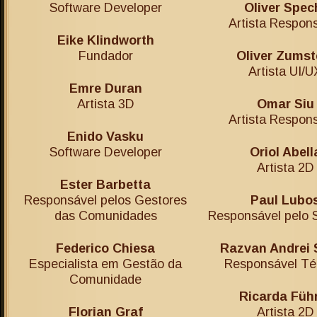
Software Developer
Oliver Spec
Artista Respon
Eike Klindworth
Fundador
Oliver Zumst
Artista UI/U
Emre Duran
Artista 3D
Omar Siu
Artista Respon
Enido Vasku
Software Developer
Oriol Abell
Artista 2D
Ester Barbetta
Responsável pelos Gestores
Paul Lubo
das Comunidades
Responsável pelo 
Federico Chiesa
Razvan Andrei 
Especialista em Gestão da
Responsável Té
Comunidade
Ricarda Füh
Florian Graf
Artista 2D