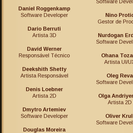
Software Devel
Daniel Roggenkamp
Software Developer
Nino Proti
Gestor de Pro
Dario Berruti
Artista 3D
Nurdogan Er
Software Devel
David Werner
Responsável Técnico
Ohana Toza
Artista UI/U
Deekshith Shetty
Artista Responsável
Oleg Reva
Software Devel
Denis Loebner
Artista 2D
Olga Andriye
Artista 2D
Dmytro Artemiev
Software Developer
Oliver Krul
Software Devel
Douglas Moreira