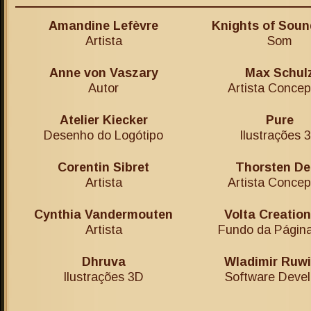
Amandine Lefèvre
Knights of Soun
Artista
Som
Anne von Vaszary
Max Schul
Autor
Artista Concep
Atelier Kiecker
Pure
Desenho do Logótipo
Ilustrações 
Corentin Sibret
Thorsten De
Artista
Artista Concep
Cynthia Vandermouten
Volta Creation
Artista
Fundo da Págin
Dhruva
Wladimir Ruwi
Ilustrações 3D
Software Devel