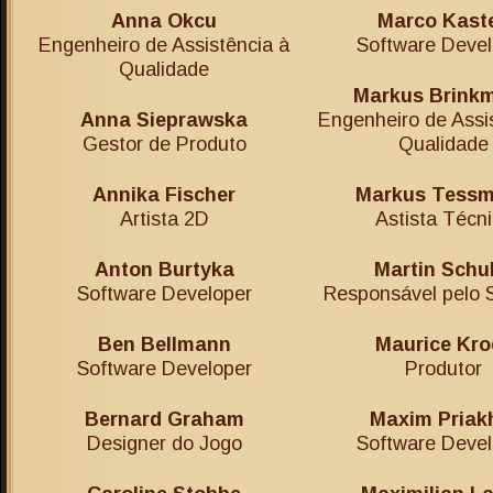
Anna Okcu
Marco Kast
Engenheiro de Assistência à
Software Devel
Qualidade
Markus Brink
Anna Sieprawska
Engenheiro de Assi
Gestor de Produto
Qualidade
Annika Fischer
Markus Tess
Artista 2D
Astista Técn
Anton Burtyka
Martin Schu
Software Developer
Responsável pelo 
Ben Bellmann
Maurice Kro
Software Developer
Produtor
Bernard Graham
Maxim Priak
Designer do Jogo
Software Devel