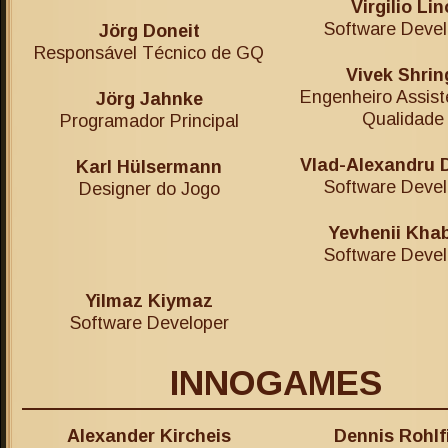
Virgilio Lin
Software Devel
Jörg Doneit
Responsável Técnico de GQ
Vivek Shrin
Engenheiro Assist
Jörg Jahnke
Qualidade
Programador Principal
Vlad-Alexandru 
Karl Hülsermann
Software Devel
Designer do Jogo
Yevhenii Kha
Software Devel
Yilmaz Kiymaz
Software Developer
INNOGAMES
Alexander Kircheis
Dennis Rohlf