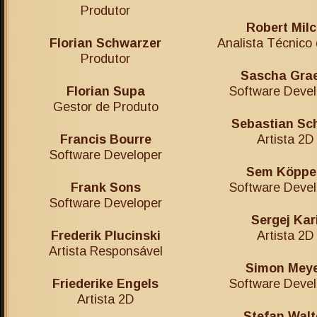
Produtor
Robert Mil
Florian Schwarzer
Analista Técnico
Produtor
Sascha Grae
Florian Supa
Software Devel
Gestor de Produto
Sebastian Sc
Francis Bourre
Artista 2D
Software Developer
Sem Köppe
Frank Sons
Software Devel
Software Developer
Sergej Kar
Frederik Plucinski
Artista 2D
Artista Responsável
Simon Mey
Friederike Engels
Software Devel
Artista 2D
Stefan Walt