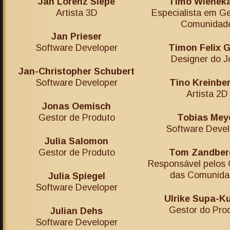
Jan Lorenz Siepe
Timo Wienek
Artista 3D
Especialista em G
Comunidad
Jan Prieser
Software Developer
Timon Felix G
Designer do J
Jan-Christopher Schubert
Software Developer
Tino Kreinbe
Artista 2D
Jonas Oemisch
Gestor de Produto
Tobias Mey
Software Devel
Julia Salomon
Gestor de Produto
Tom Zandber
Responsável pelos 
das Comunida
Julia Spiegel
Software Developer
Ulrike Supa-K
Gestor do Pro
Julian Dehs
Software Developer