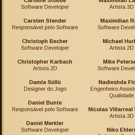
Caroline Stobbe
Maximilian L
Software Developer
Artista 3D
Carsten Stender
Maximilian R
Responsável pelo Software
Software Devel
Christoph Becher
Michael Hurl
Software Developer
Artista 2D
Christopher Karbach
Mike Peters
Artista 2D
Software Devel
Damla Süllü
Nadieshda Fl
Designer do Jogo
Engenheiro Assist
Qualidade
Daniel Bunte
Responsável pelo Software
Nicolas Villarrea
Artista 3D
Daniel Merkler
Software Developer
Niko Ehler